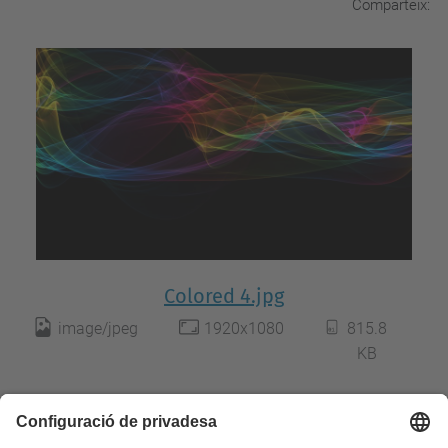
Comparteix:
Colored 4.jpg
image/jpeg
1920x1080
815.8
KB
Descarrega