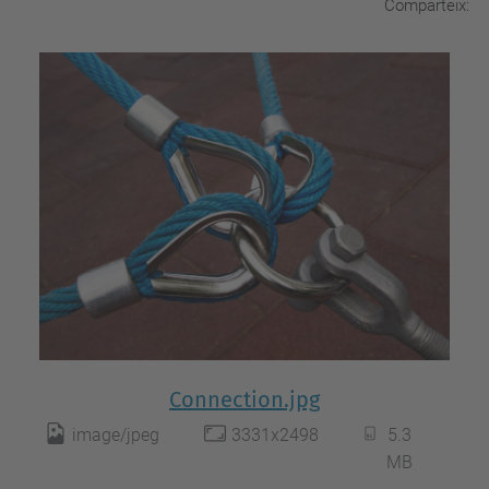
Comparteix:
Connection.jpg
image/jpeg
3331x2498
5.3
MB