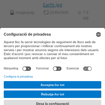
Earth.jpg
image/jpeg
3249x3334
7.0
MB
Descarrega
Feu clic per a visualitzar la imatge a mida
completa…
© UPC
Anàlisi de Dades Complexes per a les Decisions
Empresarials. ADBD
Desenvolupat amb