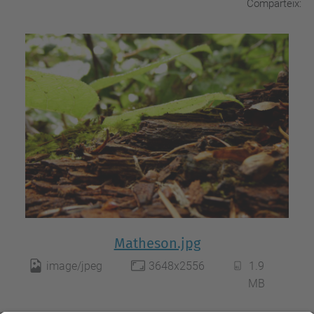
Comparteix:
Matheson.jpg
image/jpeg
3648x2556
1.9
MB