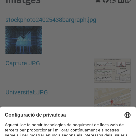
stockphoto24025438bargraph.jpg
Capture.JPG
Universitat.JPG
<
20 elements anteriors
1
2
3