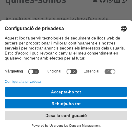
Actualment no hi ha elements dins d'aquesta
carpeta.
© UPC
Anàlisi de Dades Complexes per a les Decisions
Empresarials. ADBD
Desenvolupat amb
Mapa del lloc
Accessibilitat
Avís legal
Configuració de privadesa