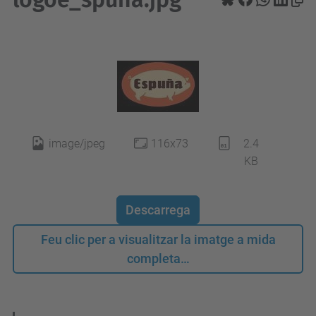
image/jpeg
116x73
2.4
KB
Descarrega
Feu clic per a visualitzar la imatge a mida
completa…