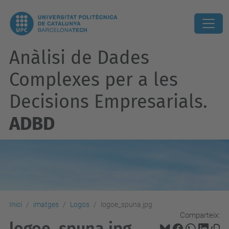
Anàlisi de Dades
Complexes per a les
Decisions Empresarials.
ADBD
Inici
imatges
Logos
logoe_spuna.jpg
Comparteix:
logoe_spuna.jpg