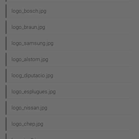
logo_bosch.jpg
logo_braun.jpg
logo_samsung.jpg
logo_alstom.jpg
loog_diputacio.jpg
logo_esplugues.jpg
logo_nissan.jpg
logo_chep.jpg