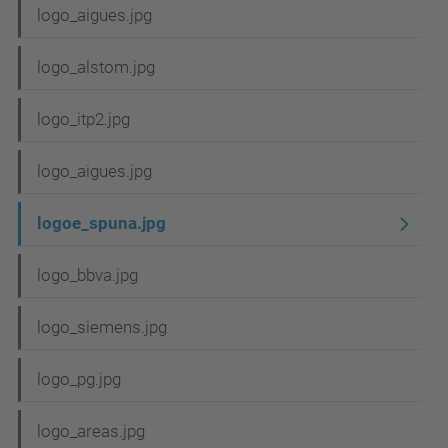
N
logo_aigues.jpg
a
logo_alstom.jpg
v
e
logo_itp2.jpg
g
logo_aigues.jpg
a
c
logoe_spuna.jpg
i
logo_bbva.jpg
ó
logo_siemens.jpg
logo_pg.jpg
logo_areas.jpg