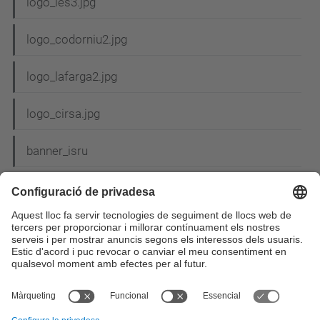
logo_ies3.jpg
logo_codorniu2.jpg
logo_lafarga2.jpg
logo_cirsa.jpg
banner_isru
PandGlogo3
siemens3
BBVA3