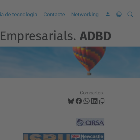
Cerca
C
ia de tecnologia
Contacte
Networking
e
 Empresarials.
ADBD
r
c
a
a
v
a
n
Comparteix:
ç
a
d
a
…