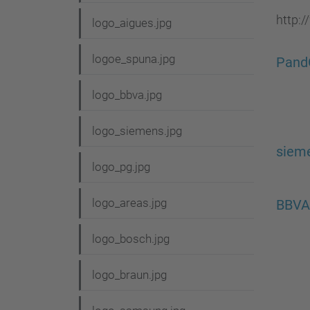
g
http:/
logo_aigues.jpg
a
c
logoe_spuna.jpg
Pand
i
logo_bbva.jpg
ó
logo_siemens.jpg
siem
logo_pg.jpg
logo_areas.jpg
BBVA
logo_bosch.jpg
logo_braun.jpg