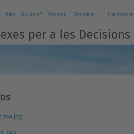
Inici
Qui som?
Recerca
Docència
Transferènc
exes per a les Decisions
gos
cirsa.jpg
r_isru