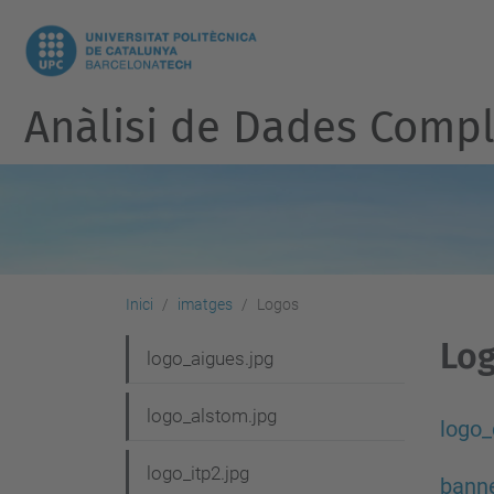
Anàlisi de Dades Compl
Inici
imatges
Logos
Lo
N
logo_aigues.jpg
a
logo_alstom.jpg
v
logo_
e
logo_itp2.jpg
banne