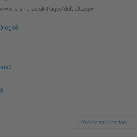
/www.isru.ncl.ac.uk/Pages/default.aspx
Glogo3
ens3
3
<
20 elements anteriors