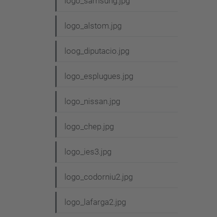
logo_samsung.jpg
logo_alstom.jpg
loog_diputacio.jpg
logo_esplugues.jpg
logo_nissan.jpg
logo_chep.jpg
logo_ies3.jpg
logo_codorniu2.jpg
logo_lafarga2.jpg